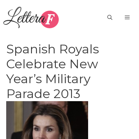
Vai
al
ME
contenuto
Spanish Royals
Celebrate New
Year’s Military
Parade 2013