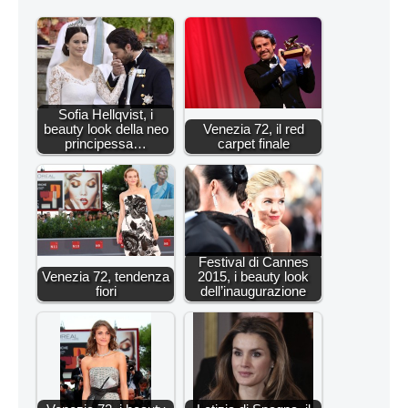
Sofia Hellqvist, i
beauty look della neo
Venezia 72, il red
principessa…
carpet finale
Festival di Cannes
Venezia 72, tendenza
2015, i beauty look
fiori
dell’inaugurazione