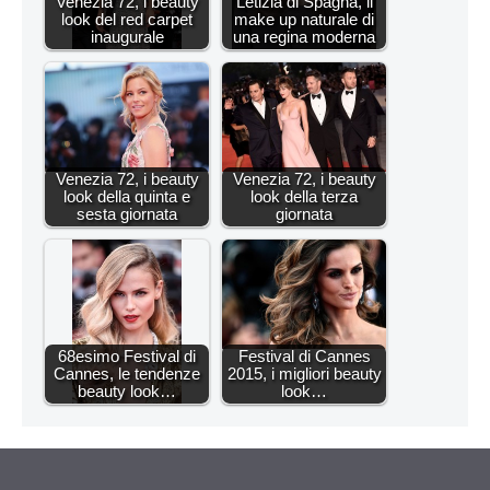
Venezia 72, i beauty
Letizia di Spagna, il
look del red carpet
make up naturale di
inaugurale
una regina moderna
Venezia 72, i beauty
Venezia 72, i beauty
look della quinta e
look della terza
sesta giornata
giornata
68esimo Festival di
Festival di Cannes
Cannes, le tendenze
2015, i migliori beauty
beauty look…
look…