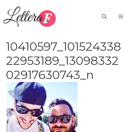
Vai
al
ME
contenuto
10410597_101524338
22953189_13098332
02917630743_n