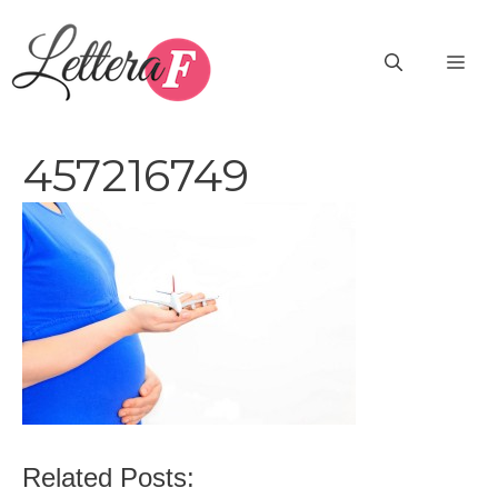
Vai
al
ME
contenuto
457216749
Related Posts: