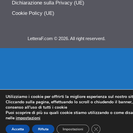
Dichiarazione sulla Privacy (UE)
Cookie Policy (UE)
LetteraF.com © 2026. All right reserverd.
Utilizziamo i cookie per offrirti la migliore esperienza sul nostro si
Cliccando sulla pagina, effettuando lo scroll o chiudendo il banner, 
consenso all’uso di tutti i cookie
Puoi scoprire di più su quali cookie stiamo utilizzando o come disat
nelle
impostazioni
CLOSE GDPR COO
Accetta
Rifiuta
Impostazioni