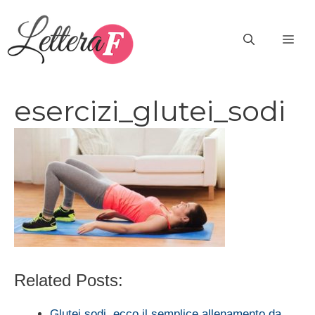
Vai
al
ME
contenuto
esercizi_glutei_sodi
Related Posts:
Glutei sodi, ecco il semplice allenamento da