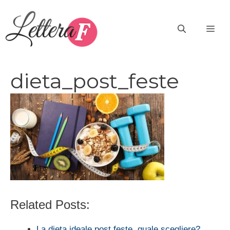
Vai
al
ME
contenuto
dieta_post_feste
Related Posts:
La dieta ideale post feste, quale scegliere?