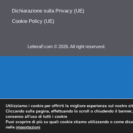
Dichiarazione sulla Privacy (UE)
Cookie Policy (UE)
LetteraF.com © 2026. All right reserverd.
Utilizziamo i cookie per offrirti la migliore esperienza sul nostro si
Cliccando sulla pagina, effettuando lo scroll o chiudendo il banner, 
consenso all’uso di tutti i cookie
Puoi scoprire di più su quali cookie stiamo utilizzando o come disat
nelle
impostazioni