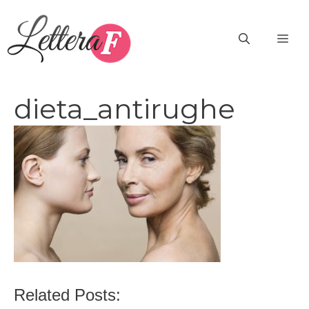
Vai
al
ME
contenuto
dieta_antirughe
Related Posts: