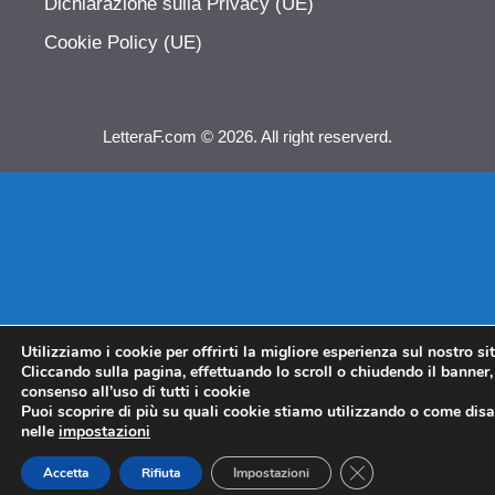
Dichiarazione sulla Privacy (UE)
Cookie Policy (UE)
LetteraF.com © 2026. All right reserverd.
Utilizziamo i cookie per offrirti la migliore esperienza sul nostro si
Cliccando sulla pagina, effettuando lo scroll o chiudendo il banner, 
consenso all’uso di tutti i cookie
Puoi scoprire di più su quali cookie stiamo utilizzando o come disat
nelle
impostazioni
CLOSE GDPR COO
Accetta
Rifiuta
Impostazioni