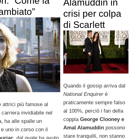
on: “Come la
Alamuddin in
cambiato”
crisi per colpa
di Scarlett
Quando il gossip arriva dal
National Enquirer
è
praticamente sempre falso
 attrici più famose al
al 100%, perciò i fan della
carriera invidiabile nel
coppia
George Clooney e
 ha alle spalle un
Amal Alamuddin
possono
 uno in corso con il
stare tranquilli, non stanno
uriac
, dal quale ha avuto