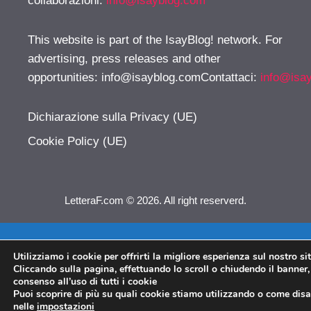
collaborazioni:
info@isayblog.com
This website is part of the IsayBlog! network. For
advertising, press releases and other
opportunities:
info@isayblog.comContattaci
:
info@isa
Dichiarazione sulla Privacy (UE)
Cookie Policy (UE)
LetteraF.com © 2026. All right reserverd.
Utilizziamo i cookie per offrirti la migliore esperienza sul nostro si
Cliccando sulla pagina, effettuando lo scroll o chiudendo il banner, 
consenso all’uso di tutti i cookie
Puoi scoprire di più su quali cookie stiamo utilizzando o come disat
nelle
impostazioni