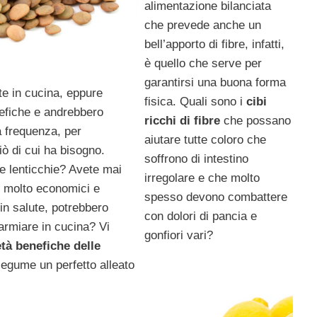
alimentazione bilanciata
che prevede anche un
bell’apporto di fibre, infatti,
è quello che serve per
garantirsi una buona forma
te in cucina, eppure
fisica. Quali sono i
cibi
efiche e andrebbero
ricchi di fibre
che possano
 frequenza, per
aiutare tutte coloro che
iò di cui ha bisogno.
soffrono di intestino
e lenticchie? Avete mai
irregolare e che molto
 molto economici e
spesso devono combattere
in salute, potrebbero
con dolori di pancia e
armiare in cucina? Vi
gonfiori vari?
età benefiche delle
legume un perfetto alleato