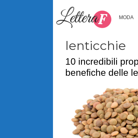
Vai
al
MODA
contenuto
lenticchie
10 incredibili prop
benefiche delle le