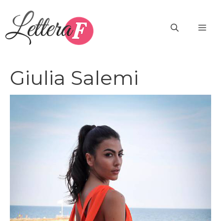
Vai
al
ME
contenuto
Giulia Salemi