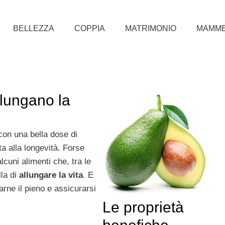
BELLEZZA
COPPIA
MATRIMONIO
MAMM
llungano la
con una bella dose di
a alla longevità. Forse
lcuni alimenti che, tra le
lla di
allungare la vita
. E
arne il pieno e assicurarsi
Le proprietà