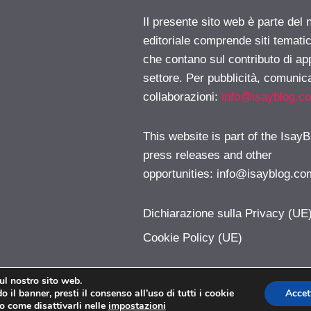
Il presente sito web è parte del 
editoriale comprende siti temati
che contano sul contributo di ap
settore. Per pubblicità, comunica
collaborazioni:
info@isayblog.c
This website is part of the IsayB
press releases and other
opportunities:
info@isayblog.co
Dichiarazione sulla Privacy (UE
Cookie Policy (UE)
sul nostro sito web.
 il banner, presti il consenso all’uso di tutti i cookie
Accet
LetteraF.com © 2026. All right reserverd.
o come disattivarli nelle
impostazioni