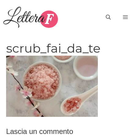
Vai
al
ME
contenuto
scrub_fai_da_te
Lascia un commento