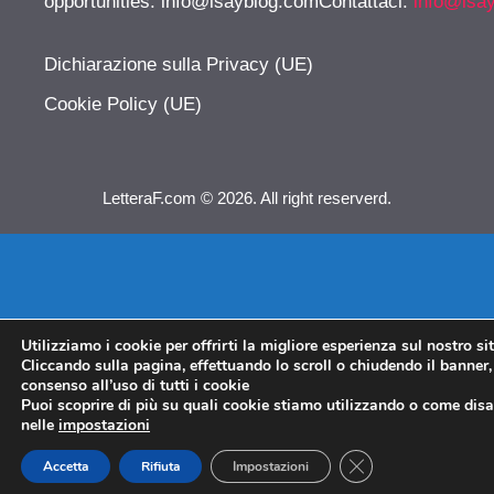
opportunities:
info@isayblog.comContattaci
:
info@isa
Dichiarazione sulla Privacy (UE)
Cookie Policy (UE)
LetteraF.com © 2026. All right reserverd.
Utilizziamo i cookie per offrirti la migliore esperienza sul nostro si
Cliccando sulla pagina, effettuando lo scroll o chiudendo il banner, 
consenso all’uso di tutti i cookie
Puoi scoprire di più su quali cookie stiamo utilizzando o come disat
nelle
impostazioni
CLOSE GDPR COO
Accetta
Rifiuta
Impostazioni