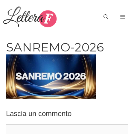
Vai
al
ME
contenuto
SANREMO-2026
Lascia un commento
Commento