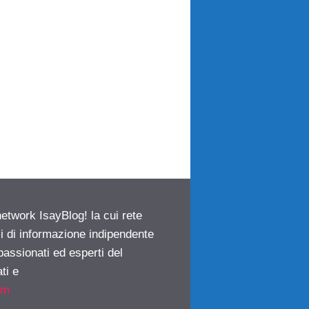
network IsayBlog! la cui rete
ci di informazione indipendente
passionati ed esperti del
ti e
om