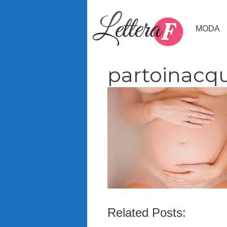
Vai
al
MODA
contenuto
partoinacq
Related Posts: