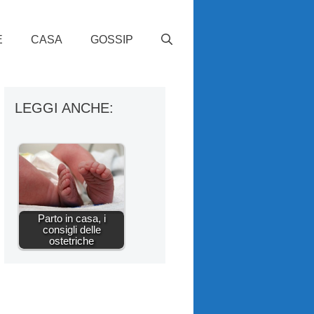
E
CASA
GOSSIP
LEGGI ANCHE:
Parto in casa, i
consigli delle
ostetriche