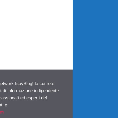
network IsayBlog! la cui rete
ci di informazione indipendente
passionati ed esperti del
ti e
om