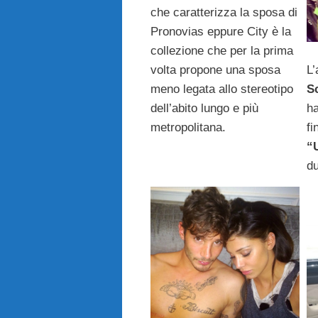
che caratterizza la sposa di
Pronovias eppure City è la
collezione che per la prima
L
volta propone una sposa
S
meno legata allo stereotipo
ha
dell’abito lungo e più
fi
metropolitana.
“
du