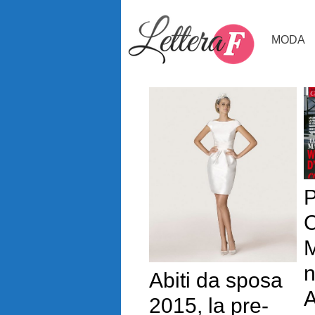
Vai
al
MODA
contenuto
P
C
M
n
Abiti da sposa
A
2015, la pre-