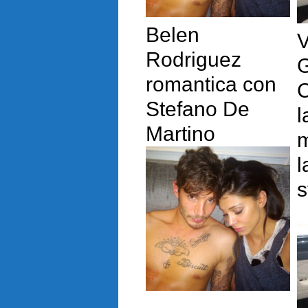
Belen
V
Rodriguez
G
romantica con
C
Stefano De
l
Martino
m
l
s