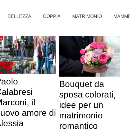
BELLEZZA
COPPIA
MATRIMONIO
MAMM
aolo
Bouquet da
alabresi
sposa colorati,
arconi, il
idee per un
uovo amore di
matrimonio
lessia
romantico