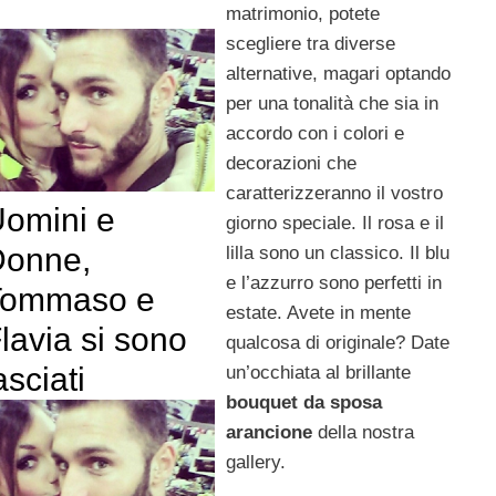
matrimonio, potete
scegliere tra diverse
alternative, magari optando
per una tonalità che sia in
accordo con i colori e
decorazioni che
caratterizzeranno il vostro
omini e
giorno speciale. Il rosa e il
Donne,
lilla sono un classico. Il blu
e l’azzurro sono perfetti in
Tommaso e
estate. Avete in mente
lavia si sono
qualcosa di originale? Date
asciati
un’occhiata al brillante
bouquet da sposa
arancione
della nostra
gallery.