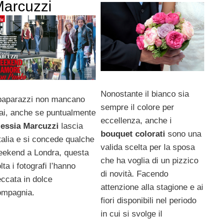
arcuzzi
Nonostante il bianco sia
 paparazzi non mancano
sempre il colore per
ai, anche se puntualmente
eccellenza, anche i
lessia Marcuzzi
lascia
bouquet colorati
sono una
Italia e si concede qualche
valida scelta per la sposa
eekend a Londra, questa
che ha voglia di un pizzico
lta i fotografi l’hanno
di novità. Facendo
ccata in dolce
attenzione alla stagione e ai
ompagnia.
fiori disponibili nel periodo
in cui si svolge il