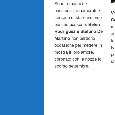
Sono romantici e
passionali, innamorati e
Va
cercano di stare insieme
C
più che possono:
Belen
mo
Rodriguez e Stefano De
a
Martino
non perdono
lo
occasione per mettere in
tv
mostra il loro amore,
po
coronato con le nozze lo
sf
scorso settembre.