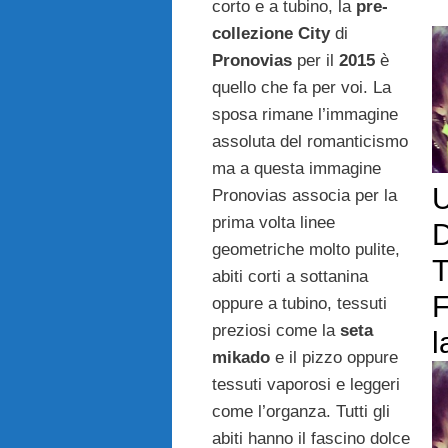
corto e a tubino, la
pre-
collezione City
di
Pronovias
per il
2015
è
quello che fa per voi. La
sposa rimane l’immagine
assoluta del romanticismo
ma a questa immagine
U
Pronovias associa per la
prima volta linee
geometriche molto pulite,
abiti corti a sottanina
F
oppure a tubino, tessuti
preziosi come la
seta
l
mikado
e il pizzo oppure
tessuti vaporosi e leggeri
come l’organza. Tutti gli
abiti hanno il fascino dolce