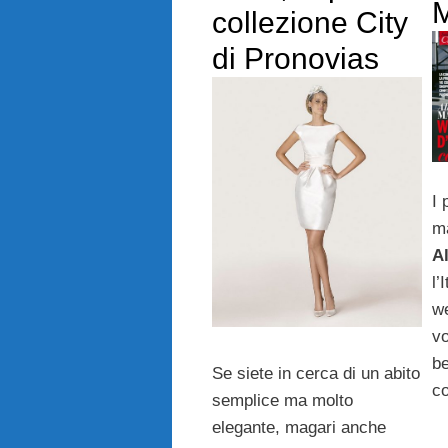
M
collezione City
di Pronovias
I
m
A
l’
w
vo
be
Se siete in cerca di un abito
c
semplice ma molto
elegante, magari anche