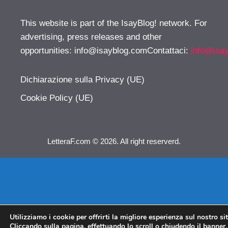
This website is part of the IsayBlog! network. For
advertising, press releases and other
opportunities:
info@isayblog.comContattaci
:
info@isa
Dichiarazione sulla Privacy (UE)
Cookie Policy (UE)
LetteraF.com © 2026. All right reserverd.
Utilizziamo i cookie per offrirti la migliore esperienza sul nostro si
Cliccando sulla pagina, effettuando lo scroll o chiudendo il banner, 