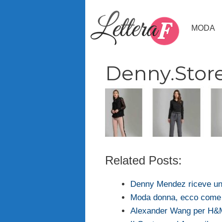
Vai
al
MODA
contenuto
Denny.Stor
Related Posts:
Denny Mendez riceve un
Moda donna, ecco come s
Alexander Wang per H&M