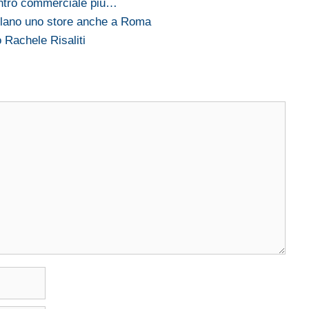
centro commerciale più…
ilano uno store anche a Roma
o Rachele Risaliti