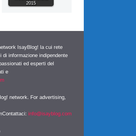
2015
network IsayBlog! la cui rete
ci di informazione indipendente
passionati ed esperti del
ti e
om
log! network. For advertising,
mContattaci
:
info@isayblog.com
)