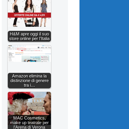
H&M apre oggi il suo
store online per l'Italia
Amazon elimina la
distinzione di genere
tra i…
MAC Cosmetics,
make up teatrale per
l’Arena di Verona