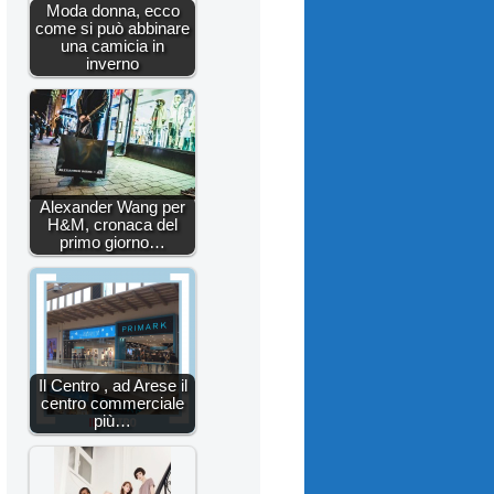
Moda donna, ecco
come si può abbinare
una camicia in
inverno
Alexander Wang per
H&M, cronaca del
primo giorno…
Il Centro , ad Arese il
centro commerciale
più…