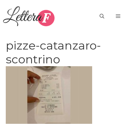
Vai
al
ME
contenuto
pizze-catanzaro-
scontrino