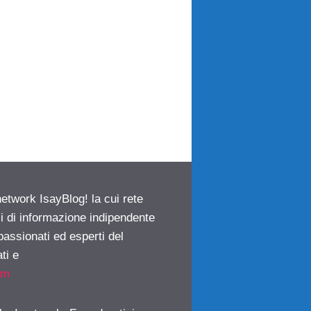
network IsayBlog! la cui rete
ci di informazione indipendente
passionati ed esperti del
ti e
om