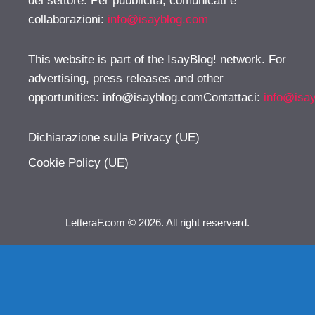
del settore. Per pubblicità, comunicati e
collaborazioni:
info@isayblog.com
This website is part of the IsayBlog! network. For
advertising, press releases and other
opportunities:
info@isayblog.comContattaci
:
info@isa
Dichiarazione sulla Privacy (UE)
Cookie Policy (UE)
LetteraF.com © 2026. All right reserverd.