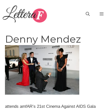
Vai
al
ME
contenuto
Denny Mendez
attends amfAR’s 21st Cinema Against AIDS Gala