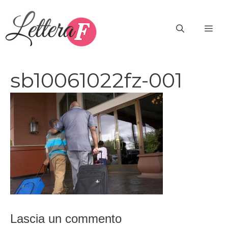
Vai
al
ME
contenuto
sb10061022fz-001
Lascia un commento