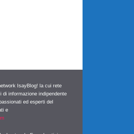
network IsayBlog! la cui rete
ci di informazione indipendente
passionati ed esperti del
ti e
om