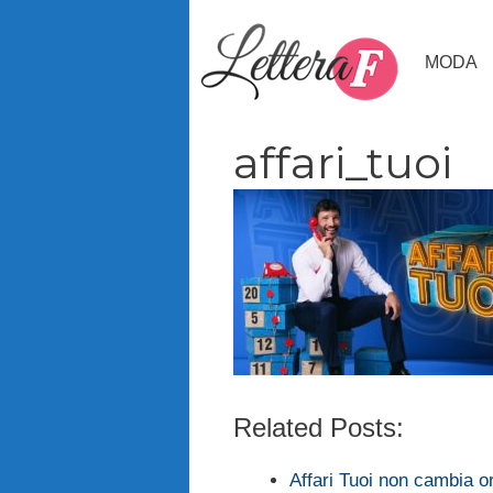
Vai
al
MODA
contenuto
affari_tuoi
Related Posts:
Affari Tuoi non cambia o