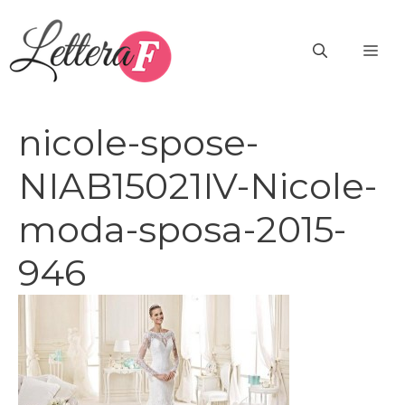
Vai
al
ME
contenuto
nicole-spose-
NIAB15021IV-Nicole-
moda-sposa-2015-
946