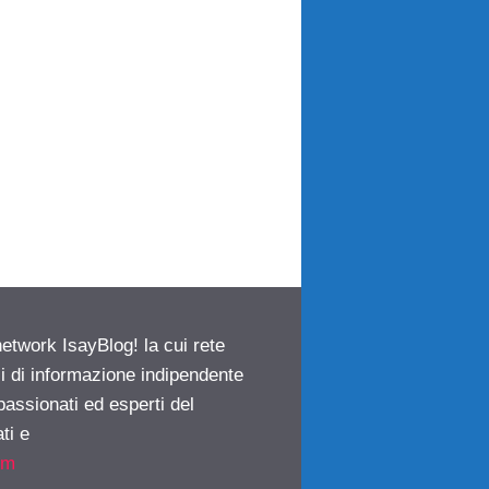
network IsayBlog! la cui rete
ci di informazione indipendente
passionati ed esperti del
ti e
om