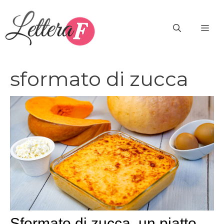
Vai
al
ME
contenuto
sformato di zucca
Sformato di zucca, un piatto