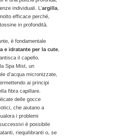
enze individuali. L’
argilla
,
 molto efficace perché,
ossine in profondità.
ante, è fondamentale
a e idratante per la cute
,
ntisca il capello.
la Spa Mist, un
ole d’acqua micronizzate,
ermettendo ai principi
lla fibra capillare.
icate delle gocce
otici, che aiutano a
 Qualora i problemi
successivi è possibile
atanti, riequilibranti o, se