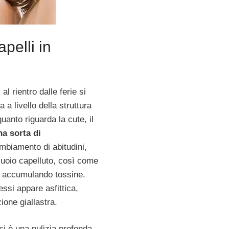
pelli in
l rientro dalle ferie si
 a livello della struttura
uanto riguarda la cute, il
a sorta di
mbiamento di abitudini,
 cuoio capelluto, così come
ri, accumulando tossine.
ssi appare asfittica,
ione giallastra.
si è una pulizia profonda,