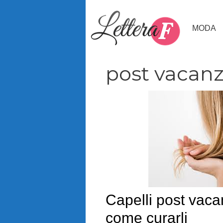
Vai
al
MODA
contenuto
post vacan
Capelli post vaca
come curarli