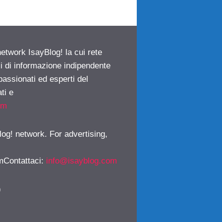
network IsayBlog! la cui rete
ci di informazione indipendente
passionati ed esperti del
ti e
om
log! network. For advertising,
mContattaci
:
info@isayblog.com
)