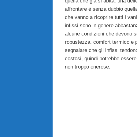
quella che già si abita, una del
affrontare è senza dubbio quella 
che vanno a ricoprire tutti i vani
infissi sono in genere abbastanza
alcune condizioni che devono sod
robustezza, comfort termico e pr
segnalare che gli infissi tendon
costosi, quindi potrebbe essere 
non troppo onerose.