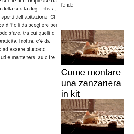
le scelte più complesse da
fondo.
della scelta degli infissi,
 aperti dell’abitazione. Gli
 difficili da scegliere per
disfare, tra cui quelli di
aticità. Inoltre, c’è da
o ad essere piuttosto
utile mantenersi su cifre
Come montare
una zanzariera
in kit