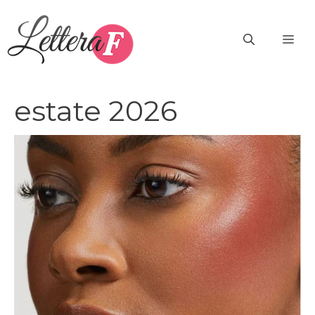
Vai
al
ME
contenuto
estate 2026