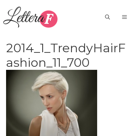
Vai
al
ME
contenuto
2014_1_TrendyHairF
ashion_11_700