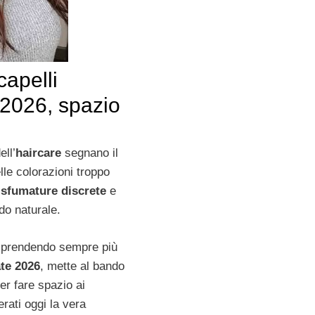
apelli
 2026, spazio
ll’
haircare
segnano il
lle colorazioni troppo
e
sfumature discrete
e
odo naturale.
a prendendo sempre più
te 2026
, mette al bando
er fare spazio ai
erati oggi la vera