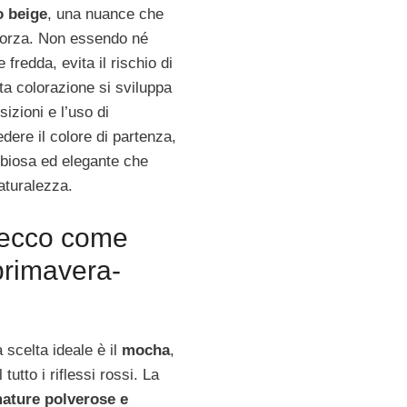
o beige
, una nuance che
i forza. Non essendo né
redda, evita il rischio di
ta colorazione si sviluppa
izioni e l’uso di
edere il colore di partenza,
biosa ed elegante che
naturalezza.
 ecco come
primavera-
a scelta ideale è il
mocha
,
utto i riflessi rossi. La
ature polverose e