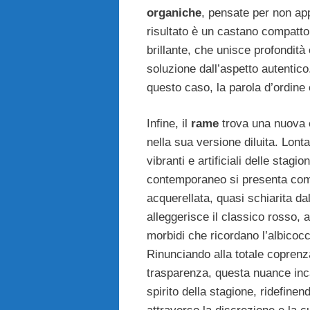
organiche
, pensate per non app
risultato è un castano compat
brillante, che unisce profondità
soluzione dall’aspetto autentic
questo caso, la parola d’ordine 
Infine, il
rame
trova una nuova e
nella sua versione diluita. Lont
vibranti e artificiali delle stagio
contemporaneo si presenta co
acquerellata, quasi schiarita da
alleggerisce il classico rosso, 
morbidi che ricordano l’albicocc
Rinunciando alla totale coprenz
trasparenza, questa nuance inc
spirito della stagione, ridefinen