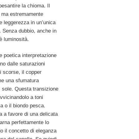
esantire la chioma. Il
to ma estremamente
 e leggerezza in un’unica
o. Senza dubbio, anche in
è luminosità.
 poetica interpretazione
ano dalle saturazioni
ni scorse, il copper
me una sfumatura
l sole. Questa transizione
avvicinandolo a toni
a o il biondo pesca.
a a favore di una delicata
arna perfettamente lo
do il concetto di eleganza