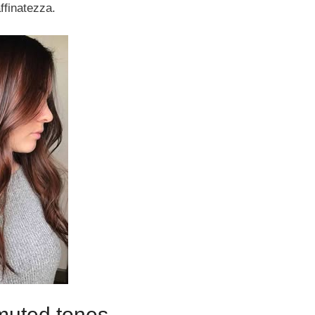
ffinatezza.
muted tones