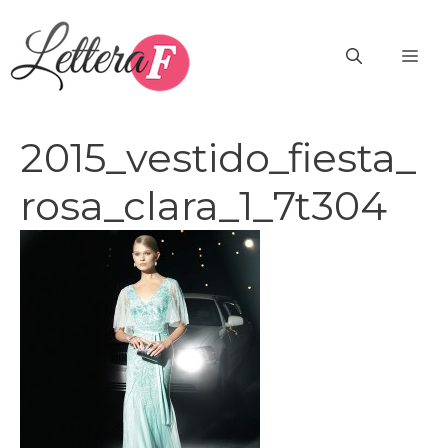
Vai
al
ME
contenuto
2015_vestido_fiesta_
rosa_clara_1_7t304